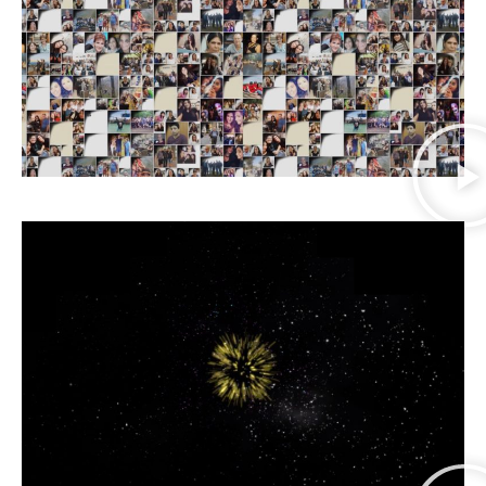
פירומניה LIVE