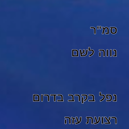
סמ"ר
נווה לשם
נפל בקרב בדרום
רצועת עזה