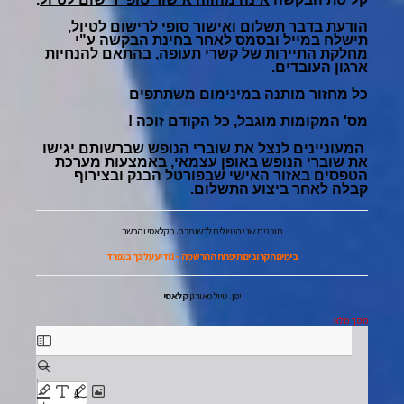
הודעת בדבר תשלום ואישור סופי לרישום לטיול,
תישלח במייל ובסמס לאחר בחינת הבקשה ע"י
מחלקת התיירות של קשרי תעופה, בהתאם להנחיות
ארגון העובדים.
כל מחזור מותנה במינימום משתתפים
מס' המקומות מוגבל, כל הקודם זוכה !
המעוניינים לנצל את שוברי הנופש שברשותם יגישו
את שוברי הנופש באופן עצמאי, באמצעות מערכת
הטפסים באזור האישי שבפורטל הבנק ובצירוף
קבלה לאחר ביצוע התשלום.
תוכנית שני הטיולים לרשותכם. הקלאסי והכשר
בימים הקרובים תיפתח ההרשמה – נודיע על כך בנפרד
יפן. טיול מאורגן
קלאסי
מסך מלא