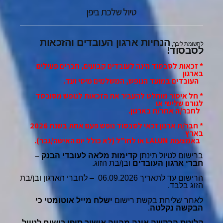
טיול שלכת ביפן
הנחיות ארגון העובדים והזכאות
לתשומת ליבך,
לסבסוד!
* זכאות לסבסוד הינה לעובדים קבועים, חברים פעילים
בארגון
העובדים במועד הנופש, המשלמים מיסי ועד.
* חל איסור מוחלט להעביר את הזכאות לנופש מסובסד
לגורם שלישי או
לחבר/ה אחר/ת בארגון.
* חבר/ת ארגון זכאי לסבסוד נופש פעם אחת בשנת 2026
בארץ
באמצעות
LALUN
או לחו"ל (לא כולל יום האישה/גבר).
ברישום לטיול תינתן
קדימות מלאה לעובדי הבנק –
חברי ארגון העובדים
ובן/בת הזוג.
הרישום עד לתאריך 06.09.2026 – לחברי הארגון ובן/בת
הזוג בלבד.
לאחר שליחת בקשת רישום
ישלח מייל אוטומטי כי
הבקשה נקלטה
.
קליטת הבקשה
אינה מהווה אישור סופי רישום לטיול
.