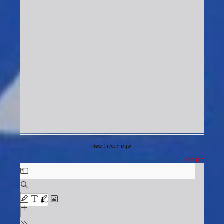
יפן. טיול מאורגן
כשר
מסך מלא