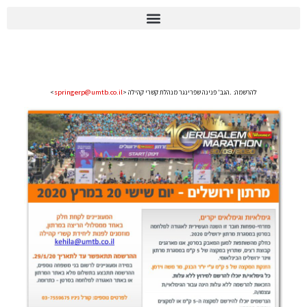
יומן הוועד 2026
גימלאים במרתון ירושלים
springerp@umtb.co.il
להרשמה:
> הגב' פנינה שפרינגר מנהלת קשרי קהילה.
<