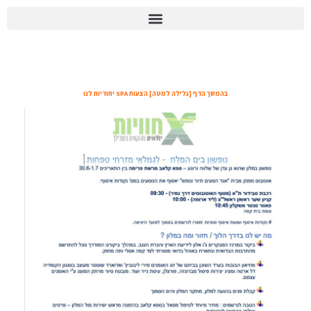
יומן הוועד 2026
נופשון גימלאים בים המלח
בהמשך הדף [גלילה למטה] הצעות SPA יחודיות לנו