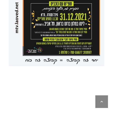
גלילה
לראש
העמוד