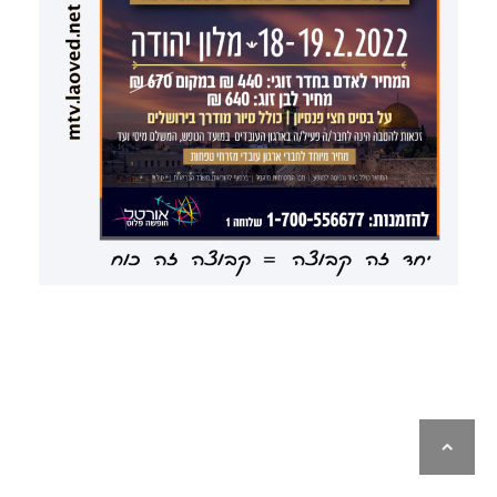
גלילה
לראש
העמוד