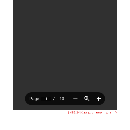
להורדת/ הדפסת הקובץ אצלי [1.24 MB]