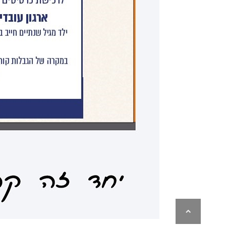
גלילה
לראש
העמוד