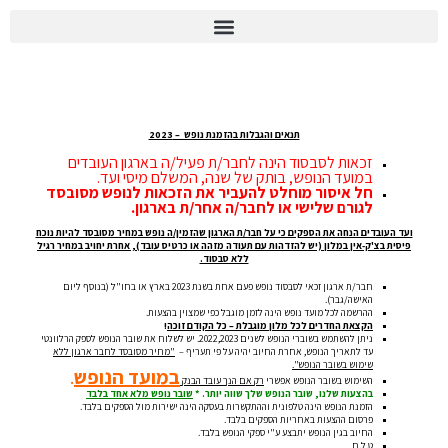
יומן הוועד 2026
סופש חורפי ומפנק בחרמון
תנאים והגבלות בהזמנת נופש – 2023
זכאות לסבסוד הינה לחבר/ת פעיל/ה בארגון העובדים
במועד הנופש, בותק של שנה, המשלם מיסי ועד.
חל איסור מוחלט להעביר את הזכאות לנופש מסובסד
לגורם שלישי או לחבר/ה אחר/ת בארגון.
ועד העובדים הנחה את הספקים כי על חבר/ת הארגון שהזמין/ה נופש במחיר מסובסד להיות נוכח
פיסית בצ'ק-אין במלון (יש להזדהות עם תעודה מזהה או כרטיס עובד), אחרת יחויב במחיר רגיל
ללא סבסוד.
חבר/ת ארגון זכאי לסבסוד נופש פעם אחת בשנת 2023 בארץ או בחו"ל (בנוסף ליום
האישה/גבר).
ההרשמה לכל מועד נופש הינה לזמן מוגבל כפי שמצוין בהצעות.
הקצאת החדרים לכל מלון מוגבלת – כל הקודם זוכה
!
ניתן להשתמש בשוברי הנופש לשנים 2022,2023. יש לשלוח את שובר הנופש לספק הרלוונטי
עד לתאריך הנופש, אחרת החיוב יהיה על פי תעריף –
"מחיר מסובסד לחבר ארגון ללא
שימוש בשובר הנופש".
במועד הנופש
.
השימוש בשובר הנופש אפשרי
רק אם הנך עובד הבנק
בהצעות שלנו, שובר הנופש שלך שווה יותר.
*
שובר נופש מלא
אחד בלבד
הזמנת הנופש הינה טלפונית וההתקשרות בעסקה הינה ישירות מול הספקים בלבד.
פרסום ההצעות באחריות הספקים בלבד.
החיוב בגין הנופש יתבצע ע"י ספקי הנופש בלבד.
ט.ל.ח