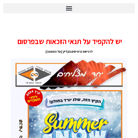
יומן הוועד 2026
Summer Snow – חוויית השלג
יש להקפיד על תנאי הזכאות שבפרסום
לרכישת כרטיסים בקליק [על התמונה]