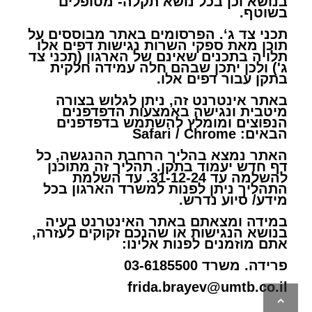
בנושא וכן בכל נושא תקלה- מטופלים
בשוטף.
תכני צד ג‘. הפרסומים באתר מבוססים על
תוכן מאת ספקי השרות נגישות דפים אלו
תלויה בתכנים שאינם של הארגון (תכני צד
ג') ולכן יתכן שבהם חלה עמידה חלקית
בתקן עבור דפים אלו.
באתר אינטרנט זה, ניתן לגלוש בצורה
מיטבית ונגישה באמצעות הדפדפנים
הנפוצים ומומלץ להשתמש בדפדפנים
הבאים: Safari / Chrome
האתר נמצא בהליך הרחבת ההנגשה, כל
דף חדש יעמוד בתקן. תהליך זה מתוכנן
להשלמה עד 31-12-24. עד השלמת
התהליך ניתן לפנות למשרד הארגון בכל
מידע/ סיוע נדרש.
במידה ומצאתם באתר האינטרנט בעיה
בנושא הנגישות או שהנכם זקוקים לעזרה,
אתם מוזמנים לפנות אלינו:
פרידה. משרד 03-6185500
frida.brayev@umtb.co.il
גלילה
לראש