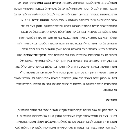
משתלמת
,
מחציתה לעובד ומחציתה לעובדת
.
שינויים
במצב
המשפחתי
100.
על
העובד להודיע למנהל הסניף ו
/
או המחלקה על כל שינוי שחל במצבו המשפחתי המזכה
אותו בתוספת משפחה
.
כן חייב העובד להודיע מיד למנהל הסניף ו
/
או המחלקה על כל
שינוי המבטל את זכותו לתוספת משפחה או חלק ממנה
.
תוספת
ילדים
101.
א
.
התוספת עבור ילדים כמפורט בטבלה בדרוג שבנספח לחוקה
,
תנתן בעד כל ילד
שטרם מלאו
18
שנים
,
או בעד כל ילד נטול יכולת לקיים את עצמו בכל גיל ובלבד
שהילד תלוי בפרנסתו
.
אם הילד משרת בצבא בשרות חובה או בשרות לאומי
,
יוארך
התשלום כל עוד משרת הילד בצבא בשרות חובה או בשרות לאומי
.
ב
.
אם הילד לומד
במוסד תורני או במוסד מוכר להשכלה גבוהה יוארך התשלום כל עוד לומד הילד
כאמור
,
או עד הגיעו לגיל
24
שנים
,
הכל לפי המוקדם יותר
.
חינוך
ילדי
עובדים
102.
א
.
הבנק יחזיר לעובדים את ההוצאות בגין חינוך ילדיהם לפי התעריף המאושר של
משרד החינוך
,
בשיעור שיקבע בין ההנהלה והועד
.
ב
.
תשלום בגין פריט זה
,
יכלול גנון
,
גן חובה
,
פנימיה
,
חינוך תורני
,
חינוך תיכון ומוסדות להשכלה גבוהה
.
משכורת
י
"
ג
103.
א
.
הבנק ישלם לעובד בכל שנה
,
משכורת חודשית אחת נוספת לפי מרכיבי השכר
המפורטים בנספח לחוקה זו
.
תשלום זה יבוצע מחציתו לפני חג הפסח ומחציתו לפני
חג הסוכות
.
עמוד
22
ב
.
בעד חלק של שנת עבודה יקבל העובד הקבוע תשלום יחסי לפי מספר החודשים
,
דהיינו
,
בעד כל חודש עבודה יקבל העובד את החלק ה
-12
של משכורתו החודשית
.
ג
.
משכורת י
"
ג תשולם לעובדי הבנק שפרשו לגמלאות ומקבלים גימלה מקופת הפנסיה
.
למען הסר ספק מוצהר בזה במפורש שאין סעיף זה מקנה זכויות למפרע ותחולתו לגבי