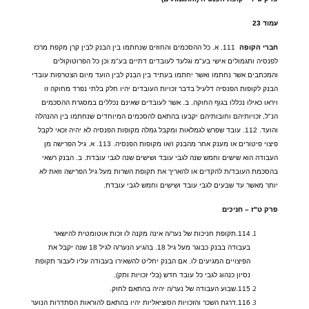
עמוד
23
חברי
הקופה
111.
א
.
כל ההסכמים והחוזים שנחתמו בין הבנק לבין קרן מקפת מרכז
לפנסיה ותגמולים אישי בע
"
מ וגלעד לעובדים דתיים בע
"
מ וכן כל הפרוטוקולים
והמכתבים אשר נחתמו ואשר יחתמו בעתיד בין הבנק לבין הועד מיום הצטרפות עובדי
הבנק לקופות הפנסיה דלעיל בדבר זכויות העובדים יהיו חלק בלתי נפרד מחוקה זו
ויראו כאילו נכללו בגוף החוקה
.
ב
.
אשר לעובדים שאינם נכללים במסגרת ההסכמים
הנ
"
ל
,
זכויותיהם וחובותיהם יקבעו בהתאם להסכמים המיוחדים שנחתמו בין ההנהלה
והועד
. 112.
עובד שפרש לגמלאות ומקבל גמלה מקופות הפנסיה לא יהיה זכאי לקבל
פיצוי פיטורים או מענק אחר מהבנק ו
/
או מקופות הפנסיה
. 113.
א
.
גיל הפרישה מן
העבודה הוא שישים וחמש שנה לגבי עובד ושישים שנה לגבי עובדת
.
ב
.
הבנק רשאי
בהסכמת העובד
/
ת להקדים או להאריך את תקופת השרות מעל גיל הפרישה וזאת לא
יותר מאשר עד שבעים לגבי עובד ושישים וחמש לגבי עובדת
.
פרק
ט
"
ז
–
חניכים
114.
תקופת חניכות של נער
/
ה אינה מקנה לו זכות אוטומטית להישאר
בעבודה בבנק כבוגר מעל גיל
18.
בהגיע הנער
/
ה לגיל
18
שנה יקבל את
הפיצויים המגיעים לו
.
אם הבנק יחליט להשאירו בעבודה עליו לעבור תקופת
נסיון כנהוג לגבי כל עובד חדש
(
בלי זכויות ותק
).
115.
שבוע העבודה של נער
/
ה יהיה בהתאם לחוק
.
116.
דרגת השכר והזכויות הסוציאליות יהיו בהתאם להוראות הסתדרות הנוער