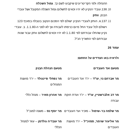
ההנהלה ולפי הקריטריונים שיקבעו לשם כך
.
גמול
השכלה
136.
עובדי הנקיון לא יהיו זכאים לתשלום גמול השכלה המקובל אצל עובדי
הבנק
.
וותק
137.
א
.
הותק לעובדי הנקיון ישולם לפי הסכום הנקוב בטבלה בסעיף
123
וישולם לכל עובד החל מיום כניסתו לעבודה אך לא לפני ה
-1.1.80.
ב
.
עובדי
נקיון שהחלו עבודתם לפי
1.1.80
לא יהיו זכאים לתשלום וותק עבור שנות
עבודתם לפי התאריך הנ
"
ל
.
עמוד
26
ולראיה
באו
הצדדים
על
החתום
:
מטעם
ועד
העובדים
מטעם
הנהלת
הבנק
מר
אברהם
נוי
,
עו
"
ד
–
יו
"
ר ועד העובדים
מר
נפתלי
פיינגולד
–
יו
"
ר מועצת
המנהלים
מר
דב
אלברשטיין
,
עו
"
ד
–
יו
"
ר ועדת חוקת
מר
אהרון
מאיר
–
מנהל כללי
עבודה
מר
שלמה
בר
–
שימול
–
מזכיר ועד העובדים
מר
יוסף
נס
–
משנה למנכ
"
ל
מר
אליעזר
שוימר
,
סמזכ
"
ל
–
יו
"
ר מועצת
מר
עובדיה
גולדמן
–
עוזר למנהל
העובדים
הכללי