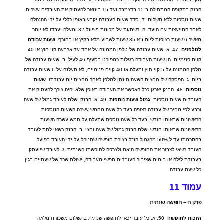
הבנק בתקופה המתחילה ב
-15
בדצמבר ועד
15
בינואר להעסיק את העובדים עשרים
שעות נוספות ללא תשלום
.
ד
.
סדר שעות העבודה יקבע באופן כללי על ידי ההנהלה
לאחר התייעצות עם הועד
.
ה
.
רשם
/
ות על מכונות נשיונל
32
ומעלה יעבדו לא יותר
מאשר
6
שעות רצופות ליום ז
"
א
35
שעות לשבוע מלא בקיץ או בחורף
.
שעות
עבודה
לטלפנים
47.
א
.
שעות עבודה של טלפן הממונה על אחד עד ארבעה קוי חוץ או
40
קוים פנימיים
,
הן שעות העבודה רגילות כמפורט בסעיף
46
לעיל
.
ב
.
שעות עבודה של
טלפן הממונה על
5
קוי חוץ ומעלה או
40
קוים פנימיים
,
לא תעלנה על
6
שעות עבודה
ביום
.
ג
.
הפסקה של מחצית השעה תינתן לטלפן לאחר מחצית יום עבודתו
.
שעות
נוספות
48.
הבנק יארגן ככל האפשר את העבודה באופן שלא יהיה צורך להעסיק את
העובדים שעות נוספות
.
גמול
שעות
נוספות
49.
א
.
הבנק ישלם לעובד גמול של שעה
ורבע לפי מחיר של עבודה רצופה בעד כל שעה מחמש עשרה השעות הנוספות
הראשונות שבאותו חודש
.
בעד כל שעה נוספת שתעלה על חמש עשרה השעות
הראשונות שבאותו חודש ישלם הבנק גמול של שעה וחצי
.
ב
.
הבנק רשאי לתת לעובד
בהסכמתו עד ל
-50%
מהגמול הנ
"
ל בצורת חופשה שתנוהל על ידי העובד בפועל
.
העובד רשאי לצבור את החופשה הזאת ולצרפה לחופשתו השנתית
.
ג
.
לעובד שיועסק
בעבודת לילה או בימים שציבור העובדים חפשי מעבודה
,
ישולם שכר של שעתיים בגין
כל שעת עבודה
.
עמוד
11
פרק
ח
–
חופשה
שנתית
הזכות
לחופשה
50.
א
.
כל עובד זכאי לחופשה שנתית בתשלום משכורת מלאה