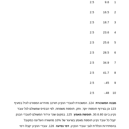
2.5
9.6
1
2.5
16.5
2
2.5
18.7
3
2.5
23.6
4
2.5
25.6
5
2.5
28.5
6
2.5
34.9
7
2.5
41.7
8
2.5
45.-
9
2.5
48.-
10
מבנה
המשכורת
124.
המשכורת לעובדי הנקיון תורכב מהדרוג המפורט לעיל בסעיף
123
וכן בצירוף תוספת יוקר
,
ותק
,
תוספת משפחה
,
לפי הבסיס שמשולם לכל עובד
נקיון ביום
30.6.80.
תוספת
מאמץ
125.
במקום שכר עידוד המשולם לעובדי הבנק
יקבל כל עובד נקיון תוספת מאמץ בשיעור של
10%
מהשורה העליונה כמקובל
בהסתדרות הכללית לגבי עובדי הנקיון
.
דמי
נסיעה
126.
עובדי הנקיון יקבלו דמי