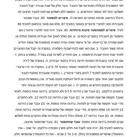
לפי המשכורת הכוללת האחרונה של העובד
.
בעד חלק של שנת עבודה יקבל העובד
תשלום יחסי לפי מספר החודשים
.
ב
.
חופשה ללא תשלום שניתנה לעובד מרצונו לא
תיכלל בחישוב מכסת הפיצויים המגיעה לו
.
פיצויים
למפוטר
89.
עובד שפוטר
מעבודתו זכאי לפיצויי פיטורים באמור בסעיף
87,
אלא אם פוטר בהתאם לסעיף
86
לעיל
.
פיצויים
לממתפטר
סיבות
מיוחדות
90.
עובד יהיה זכאי לפיצויי פיטורין אם
התפטר מן העבודה במקרים הבאים
:
א
.
אם נאלץ לעזוב את עבודתו מחמת מחלה או
לשם שמירה על בריאותו
,
על פי אישור מאת ועדה רפואית מוסמכת של קופת חולים
איתה קשור העובד
.
ב
.
אם הוא יוצא להתיישבות חקלאית
.
במקרה זה יקבל את הפיצויים
לאחר שנת ההתיישבות הראשונה
.
ג
.
אם התחייב לשרות קבע בצה
"
ל
,
כמפורט בחוק
.
ד
.
אם חל שינוי בעבודתו המהווה הרעה ניכרת בתנאי עבודתו
.
ה
.
במקרה של לידה
והעובדת מודיעה על רצונה להתפטר כאמור בסעיף
76
ס
"
ק ב
.
במקרה זה יהיו שיעורי
הפיצויים בהתאם לסעיף
7
לחוק פיצויי פיטורין
.
ו
.
במקרה שעובדת נאלצת לעבור
למקום ישוב אחר עקב נישואיה או לרגל העתקת מקום מגוריה
,
ואין באפשרות הבנק
להעסיקה במקום החדש או בסמוך לו
.
ז
.
אם העובד לא הועלה לדרגה גבוהה יותר
בתנאים כדלקמן
:
(1)
עובד שבין הדרגה
5
ל
-9
ולא התקדם
,
בדרגה אחת נוספת
,
לאחר
שעבד תקופה של שנה לפחות
,
או
(2)
עובד שבין הדרגה
10
לדרגה
12,
ולא התקדם
,
מדי עבור תקופה של שנתיים לפחות
,
בדרגה אחת נוספת
,
או
(3)
עובד שבין הדרגה
13
לדרגה
16
ושלא התקדם
,
מדי עבור תקופה של שלוש שנתיים לפחות
,
בדרגה אחת
נוספת
,
או
(4)
עובד בדרגה
17
ומעלה כולל דרגות מנהליות שלא התקדם אחת לשלוש
שנים לפחות בדרגה אחת נוספת
.
עובד
שהתפטר
91.
עובד שהתפטר מרצונו
,
בהתאם לסעיף
89,
יהיה זכאי לקבל את חלקו מקרן הפנסיה כדלקמן
:
עד שנה
–
את
התגמולין שהפריש ממשכורתו
(5%).
מ
-1
עד
2
שנים
–
את כל התגמולין שהופרשו חלק