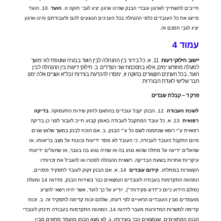
חייבים להשתייך לארגון עובדי הבנק שהינו ארגון יציג לגבי חוקה זו
.
הועד
10.
הועד
מייצג את כל העובדים כלפי ההנהלה בכל הענינים הנוגעים להם ולעבודתם והינו ארגון
יציג לגבי הסכם זה
.
עמוד
4
יישוב
חילוקי
דעות
11.
א
.
כל בירור בין ההנהלה לבין הועד בבעיה שוטפת לא ימשך
למעלה מחודש ימים
,
אלא בהסכמת שני הצדדים
.
ב
.
חילוקי דיעות בין ההנהלה לבין
הועד
,
בכל הענינים הקשורים בחוקה זו
,
ימסרו להכרעת בוררות זבל
"
א ושניים אלה ימנו
חבר שלישי לועדת הבוררות
.
פרק
ד
–
קבלת
עובדים
לשכת
העבודה
12.
הבנק יקבל עובדים בהתאם לחוק שירות התעסוקה
.
בדיקה
רפואית
13.
א
.
כל עובד המתקבל לעבודה באופן קבוע חייב לעבור לפני כן בדיקה
רפואית ע
"
י רופא שנתמנה לשם כל ע
"
י הבנק
.
ב
.
אם הוכח לבנק במשך שלוש שנים
מיום התקבל העובד לעבודה
,
כי העובד לא מסר ידיעות נכונות על מצב בריאותו
,
או
שהעלים ידיעה על מחלה שהוא נגוע בה או שהיה נגוע בה בעבר
,
או שהעלים ידיעות
עיקריות אחרות בשעת הבדיקה
,
רשאית ההנהלה לפטרו או להגביל את זכויותיו
הקשורות במחלתו
.
קידום
עובדים
14.
א
.
אם הבנק זקוק לעובד לתפקיד מסויים
,
המהווה התקדמות בעבודה לעובדים הנמצאים כבר בשירות הבנק
,
מדרגה
14
ומעלה
(
סולם הידוע כיום כ
"
דרוג פקידותי
"),
יודיע על כך לועד
,
אשר יהיה רשאי להציע
מועמדים מבין העובדים הראויים לפי דעתו
,
שלהם זכות קדימה לתפקיד זה
.
ב
.
זכות
קדימה למשרות המדורגות מעבר לדרגה
14,
המהווה התקדמות בעבודה תינתן לעובדי
הבנק המתאימים
,
שנמצאים כבר בשירותו
.
ג
.
לא מצא הבנק מועמד מתאים מבין