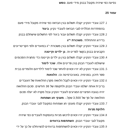
נסיעה כפי שיהיה מקובל בבנק מידי פעם
.
נופש
עמוד
25
127.
עובדי הנקיון יקבלו תשלום בגין הבראה כפי שיהיה מקובל מידי פעם
בהסתדרות הכללית לגבי הבראה לעובדי נקיון
.
ביגוד
128.
עובדי הנקיון יקבלו תשלום עבור ביגוד לפי התשלום שישתלם בבנק
בדירוג ההתחלתי
.
משכורת
י
"
ג
129.
עובדי הנקיון יקבלו תשלום בגין משכורת י
"
ג במועדים ולפי הקריטריונים
הקבועים בבנק בקשר לפריט זה
.
גן
ילדים
וקייטנה
130.
עובדי הנקיון יקבלו תשלום בגין גן ילדים וקייטנה כדי מחצית הסכומים
שישולמו לעובדי הבנק בגין פריטים אלה
.
שכר
לימוד
131.
עובדי הנקיון לא יהיו זכאים להחזר שכר לימוד לילדיהם הלומדים בבית
ספר תיכון
,
בפנימיה
,
באוניברסיטה וכו
.
הלוואות
132.
עובדי הנקיון יהיו זכאים לקבל הלוואה מקרן ההלוואות של העובדים
בריבית אותה ישלמו עובדי הבנק ולתקופה של
36
חודשים
.
סכום ההלוואה
יהיה בגובה הפיצויים המגיעים לעובדי הנקיון ובכל מקרה לא יעלה סכום
ההלוואה על סך של
3,500
שקל
.-.
מענקי
חג
ושמחות
133.
עובדי הנקיון יקבלו מענקי חג ושמחות כמקובל לגבי עובדי הבנק
.
חלוקת
מניות
134.
עובדי הנקיון יהיו זכאים לרכוש מניות בהנפקות לעובדים כפי שיהיה
מקובל לגבי עובדי הבנק
.
השתתפות
ברווחים
135.
עובדי הנקיון יהיו זכאים להשתתפות ברווחים לכשיוחלט על כך על ידי