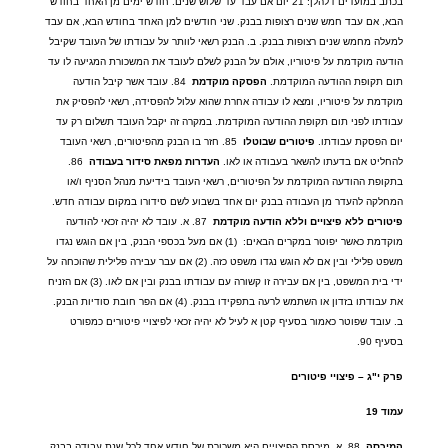
בכתב במועדים דלהלן
: 21
יום אם עבד עד שלוש שנים
.
חודש ימים מן האחד בחודש
הבא
,
אם עבד חמש שנים רצופות בבנק
.
שני חודשים למן האחד בחודש הבא
,
אם עבד
למעלה מחמש שנים רצופות בבנק
.
ב
.
הבנק רשאי לוותר על עבודתו של העובד שקיבל
הודעה מוקדמת על פיטוריו
,
אולם על הבנק לשלם לעובד את המשכורת המגיעה לו עד
תום תקופת ההודעה המוקדמת
.
הפסקה
מוקדמת
84.
עובד אשר קיבל הודעה
מוקדמת על פיטוריו
,
ומצא לו עבודה אחרת שהוא עלול להפסידה
,
רשאי להפסיק את
עבודתו לפני תום תקופת ההודעה המוקדמת
.
במקרה זה יקבל העובד תשלום רק עד
יום הפסקת עבודתו
.
פיטורים
שבוטלו
85.
חזר בו הבנק מהפיטורים
,
רשאי העובד
להחליט אם בדעתו להשאר בעבודה או לאו
.
העדרות
מפאת
סידור
בעבודה
86.
בתקופת ההודעה המוקדמת על הפיטורים
,
רשאי העובד בידיעת מנהל הסניף ו
/
או
המחלקה להעדר מן העבודה בבנק יום אחד בשבוע לשם סידורו במקום עבודה חדש
.
פיטורים
ללא
פיצויים
וללא
הודעה
מוקדמת
87.
א
.
עובד לא יהיה זכאי להודעה
מוקדמת כאשר יפוטר במקרים הבאים
:
(1)
אם מעל בכספי הבנק
,
בין אם הוגש נגדו
משפט פלילי ובין אם לא הוגש נגדו משפט כזה
. (2)
אם עבר עבירה פלילית שהוכחה על
ידי בית המשפט
,
בין אם עבירה זו קשורה עם עבודתו בבנק ובין אם לאו
. (3)
אם הזניח
את עבודתו בזדון או השתמש לרעה בתפקידו בבנק
. (4)
אם הפר חובת סודיות הבנק
.
ב
.
עובד שפוטר כאמור בסעיף קטן א לעיל לא יהיה זכאי לפיצויי פיטורים כמפורט
בסעיף
90.
פרק
י
"
ג
–
פיצויי
פיטורים
עמוד
19
המיכסה
88.
א
.
מיכסת הפיצויים היא משכורת של חודש אחד לכל שנת עבודה בבנק