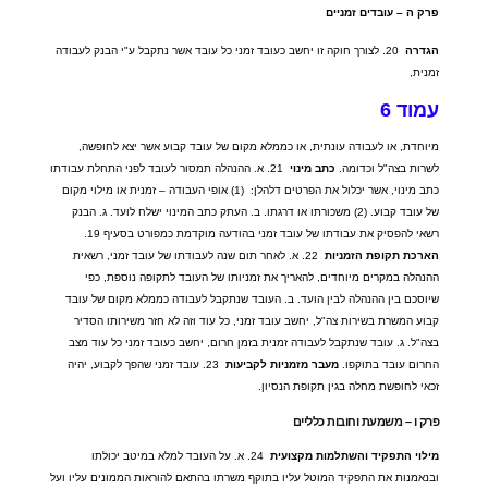
פרק
ה
–
עובדים
זמניים
הגדרה
20.
לצורך חוקה זו יחשב כעובד זמני כל עובד אשר נתקבל ע
"
י הבנק לעבודה
זמנית
,
עמוד
6
מיוחדת
,
או לעבודה עונתית
,
או כממלא מקום של עובד קבוע אשר יצא לחופשה
,
לשרות בצה
"
ל וכדומה
.
כתב
מינוי
21.
א
.
ההנהלה תמסור לעובד לפני התחלת עבודתו
כתב מינוי
,
אשר יכלול את הפרטים דלהלן
:
(1)
אופי העבודה
–
זמנית או מילוי מקום
של עובד קבוע
. (2)
משכורתו או דרגתו
.
ב
.
העתק כתב המינוי ישלח לועד
.
ג
.
הבנק
רשאי להפסיק את עבודתו של עובד זמני בהודעה מוקדמת כמפורט בסעיף
19.
הארכת
תקופת
הזמניות
22.
א
.
לאחר תום שנה לעבודתו של עובד זמני
,
רשאית
ההנהלה במקרים מיוחדים
,
להאריך את זמניותו של העובד לתקופה נוספת
,
כפי
שיוסכם בין ההנהלה לבין הועד
.
ב
.
העובד שנתקבל לעבודה כממלא מקום של עובד
קבוע המשרת בשירות צה
"
ל
,
יחשב עובד זמני
,
כל עוד וזה לא חזר משירותו הסדיר
בצה
"
ל
.
ג
.
עובד שנתקבל לעבודה זמנית בזמן חרום
,
יחשב כעובד זמני כל עוד מצב
החרום עובד בתוקפו
.
מעבר
מזמניות
לקביעות
23.
עובד זמני שהפך לקבוע
,
יהיה
זכאי לחופשת מחלה בגין תקופת הנסיון
.
פרק
ו
–
משמעת
וחובות
כלליים
מילוי
התפקיד
והשתלמות
מקצועית
24.
א
.
על העובד למלא במיטב יכולתו
ובנאמנות את התפקיד המוטל עליו בתוקף משרתו בהתאם להוראות הממונים עליו ועל