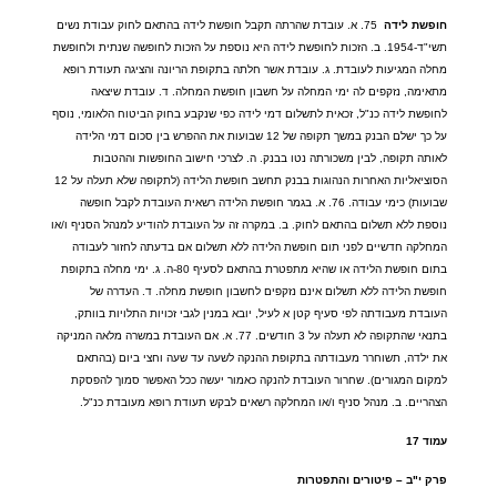
חופשת
לידה
75.
א
.
עובדת שהרתה תקבל חופשת לידה בהתאם לחוק עבודת נשים
תשי
"
ד
-1954.
ב
.
הזכות לחופשת לידה היא נוספת על הזכות לחופשה שנתית ולחופשת
מחלה המגיעות לעובדת
.
ג
.
עובדת אשר חלתה בתקופת הריונה והציגה תעודת רופא
מתאימה
,
נזקפים לה ימי המחלה על חשבון חופשת המחלה
.
ד
.
עובדת שיצאה
לחופשת לידה כנ
"
ל
,
זכאית לתשלום דמי לידה כפי שנקבע בחוק הביטוח הלאומי
,
נוסף
על כך ישלם הבנק במשך תקופה של
12
שבועות את ההפרש בין סכום דמי הלידה
לאותה תקופה
,
לבין משכורתה נטו בבנק
.
ה
.
לצרכי חישוב החופשות וההטבות
הסוציאליות האחרות הנהוגות בבנק תחשב חופשת הלידה
(
לתקופה שלא תעלה על
12
שבועות
)
כימי עבודה
. 76.
א
.
בגמר חופשת הלידה רשאית העובדת לקבל חופשה
נוספת ללא תשלום בהתאם לחוק
.
ב
.
במקרה זה על העובדת להודיע למנהל הסניף ו
/
או
המחלקה חדשיים לפני תום חופשת הלידה ללא תשלום אם בדעתה לחזור לעבודה
בתום חופשת הלידה או שהיא מתפטרת בהתאם לסעיף
80-
ה
.
ג
.
ימי מחלה בתקופת
חופשת הלידה ללא תשלום אינם נזקפים לחשבון חופשת מחלה
.
ד
.
העדרה של
העובדת מעבודתה לפי סעיף קטן א לעיל
,
יובא במנין לגבי זכויות התלויות בוותק
,
בתנאי שהתקופה לא תעלה על
3
חודשים
. 77.
א
.
אם העובדת במשרה מלאה המניקה
את ילדה
,
תשוחרר מעבודתה בתקופת ההנקה לשעה עד שעה וחצי ביום
(
בהתאם
למקום המגורים
).
שחרור העובדת להנקה כאמור יעשה ככל האפשר סמוך להפסקת
הצהריים
.
ב
.
מנהל סניף ו
/
או המחלקה רשאים לבקש תעודת רופא מעובדת כנ
"
ל
.
עמוד
17
פרק
י
"
ב
–
פיטורים
והתפטרות