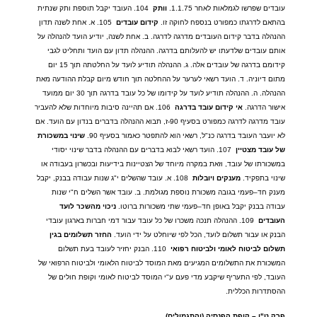
עובדים שפרשו לגמלאות לאחר
1.1.75.
וותק
104.
העובד יקבל תוספת ותק שנתית
בהתאם לדרגתו כמפורט בנספח לחוקה זו
.
קידום
עובדים
105.
א
.
אחת לשנה תדון
ההנהלה בדבר קידום העובדים מדרגה לדרגה
.
ב
.
אחת לשנה
,
יודיע הועד להנהלה על
אותם עובדים שלדעתו יש להעלותם בדרגה
.
ההנהלה תדון עם הועד ותחליט לגבי
קידומם בדרגה של עובדים אלה
.
ג
.
ההנהלה תודיע לועד על החלטתה תוך
15
יום
מתום דיוניה
.
ד
.
הועד רשאי לערער על ההחלטה תוך חודש מיום קבלת ההודעה מאת
ההנהלה
.
ה
.
ההנהלה תודיע לועד על קידומו של כל עובד בדרגה תוך
30
יום ממועד
אישור הדרגה
.
אי
קידום
עובד
בדרגה
106.
אם תהיינה סיבות מיוחדות שלא להעביר
עובד מדרגה לדרגה כמפורט בסעיף
90-
ז
,
תבוא ההנהלה בדברים בנדון עם הועד
.
אם
לא יועבר העובד בדרגה כנ
"
ל
,
רשאי הוא להתפטר כאמור בסעיף
90.
שינוי
במשכורת
של
עובד
מצטיין
107.
הועד רשאי לבוא בדברים עם ההנהלה בדבר שינוי יסודי
במשכורתו של עובד
,
וזאת במקרה מיוחד של הצטיינות בידיעות ובכשרון בעבודה או
שינוי בתפקיד
.
מענקים
ויובלות
108.
א
.
עובד שהשלים י
"
ג שנות עבודה בבנק
,
יקבל
מענק חד
–
פעמי בגובה משכורת נוספת מגולמת
.
ב
.
עובד אשר השלים ח
"
י שנות
עבודה בבנק יקבל באופן חד
–
פעמי שתי משכורות ברוטו
.
ניכוי
מהשכר
לועד
העובדים
109.
ההנהלה תנכה משכרו של כל עובד עבור דמי חברות בארגון עובדי
הבנק או עבור תשלום לועד
,
הכל לפי שיוחלט על ידי הועד
.
החזר
תשלומים
בגין
תשלום
לביטוח
לאומי
ולביטוח
רפואי
110.
הבנק יחזיר לעובד בעת תשלום
המשכורת את התשלומים המגיעים מאת המוסד לביטוח הלאומי ולביטוח הרפואי של
העובד
,
לפי התעריף שיקבע מדי פעם ע
"
י המוסד לביטוח לאומי וקופת חולים של
ההסתדרות הכללית
.
פרק
ט
"
ו
–
קופת
הפנסיה
(
והתגמולים
)