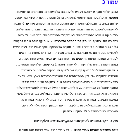
עמוד
3
הבנק
.
על פי חוקה זו יתנהלו ויקבעו כל עניניהם של העובדים
,
חובותיהם וזכויותיהם
.
תוספת
5.
כל נספח אשר יתווסף לחוקה זו
,
וכן כל תוספת
,
תיקון או שינוי אשר יוסכם
עליהם בכתב בין הבנק לבין הועד
,
דינם ותוקפם כחוקה זו
.
הסכמים
אחרים
6.
הבנק
לא יעשה כל הסכם
,
או חוזה עבודה עם אחד מעובדיו או קבוצת עובדים
,
אשר עליהם
חלה חוקת זו
,
שלא בהסכמת הועד
,
לא נתקבלה הסכמת הועד ימסר הענין לבוררות
כמפורט להלן בסעיף
11.
תקופת
ההסכם
והארכתו
7.
א
.
תוקף חוקה זו היא לתקופה
של
5
שנים החל מ
-1
בינואר
1981.
ב
.
תוקפה של החוקה יוארך מאליו מידי פעם בפעם
לשנתיים נוספות אם לא תבוא הודעה בכתב מאת אחד הצדדים לפחות
3
חודשים
לפני תום המועד
.
הצעות לתיקונים מצד אחד הצדדים אפשר להגיש אחת לשנתיים
במשך תקופת קיומה של חוקה זו
,
לא יאוחר מאשר
1
באוקטובר של השנה המסויימת
.
ג
.
על אף האמור לעיל בסעיף קטן א ו
–
ב לסעיף זה
,
במקרה של שינויים במערכת
המיסים שנתקבלו עפ
"
י דין
,
המתייחסים לכל המערכת הכלכלית בארץ
,
רשאי כל צד
בכל עת להציע שינויים בהתאם לאמור בחוקה זו
.
ד
.
בתקופת הביניים של חידוש
החוקה יתנהלו כל הענינים הנוגעים לתנאי עבודתם של העובדים ולתנאי שכרם על פי
חוקה זו
. 8.
א
.
הבנק מתחייב לשמור על זכויות העובדים במלואן
,
במידה ויחול שינוי
במעמד הבנק
.
ב
.
במקרה של העברת מניות היסוד בבנק לאחרים
,
או במקרה של
העברת עסקי הבנק במלואם או בחלקם
,
יחד עם המנגנון הקשור אליו
,
לאחרים
,
תשמרנה זכויות העובדים לפי חוקה זו במלואן
.
פרק
ג
–
זיקת
העובדים
לארגון
עובדי
הבנק
,
ייצוגם
וישוב
חילוקי
דעות
זיקת
העובדים
לארגון
עובדי
הבנק
9.
כל עובדי הבנק
,
אשר עליהם חלה חוקה זו
,