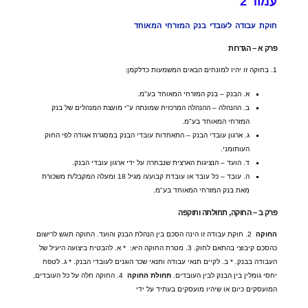
עמוד
2
חוקת
עבודה
לעובדי
בנק
המזרחי
המאוחד
פרק
א
–
הגדרות
1.
בחוקה זו יהיו למונחים הבאים המשמעות כדלקמן
:
א
.
הבנק
–
בנק המזרחי המאוחד בע
"
מ
.
ב
.
ההנהלה
–
ההנהלה המרכזית שמונתה ע
"
י מועצת המנהלים של בנק
המזרחי המאוחד בע
"
מ
.
ג
.
ארגון עובדי הבנק
–
התאחדות עובדי הבנק במסגרת אגודה לפי החוק
העותומני
.
ד
.
הועד
–
הנציגות הארצית שנבחרה על ידי ארגון עובדי הבנק
.
ה
.
עובד
–
כל עובד או עובדת קבוע
/
ה מגיל
18
ומעלה המקבל
/
ת משכורת
מאת בנק המזרחי המאוחד בע
"
מ
.
פרק
ב
–
החוקה
,
תחולתה
ותוקפה
החוקה
2.
חוקת עבודה זו הינה הסכם בין הנהלת הבנק והועד
.
החוקה תוגש לרישום
כהסכם קיבוצי בהתאם לחוק
. 3.
מטרת החוקה היא
:
*
א
.
להבטיח ביצועה היעיל של
העבודה בבנק
. *
ב
.
לקיים תנאי עבודה ותנאי שכר הוגנים לעובדי הבנק
. *
ג
.
לטפח
יחסי גומלין בין הבנק לבין העובדים
.
תחולת
החוקה
4.
החוקה חלה על כל העובדים
,
המועסקים כיום או שיהיו מועסקים בעתיד על ידי