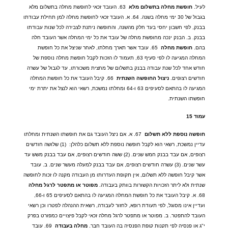
לעיל
.
חופשת
מחלה
בתשלום
מלא
63.
העובד זכאי לחופשת מחלה בתשלום מלא
בגבול של
30
ימי מחלה בשנה
. 64.
א
.
העובד זכאי לחופשת מחלה למן תחילת עבודתו
בבנק
,
לפי חשבון יחסי בעד חלק מהשנה
,
והחופשה ניתנת לצבירה לכל שנות עבודתו
בבנק
.
ב
.
הבנק ינכה מחופשת מחלה של עובד את כל ימי המחלה אשר העובד חלה
בהם
.
חופשת
מחלה
65.
עובד אשר תארך מחלתו
,
לאחר שניצל את כל חופשת
המחלה המגיעה לו לפי סעיף
63,
תעמוד לו הזכות לקבל חופשת מחלה נוספת של
חודש אחד לכל שנת עבודה בבנק בתשלום של מחצית משכורתו
,
עד לגבול של עשרה
חודשים רצופים
.
ניצול
החופשה
השנתית
66.
קיבל העובד את כל חופשת המחלה
המגיעה לו בהתאם לסעיפים
63
ו
-64
ומחלתו נמשכת
,
רשאי הוא לנצל את יתרת ימי
חופשתו השנתית
.
עמוד
15
חופשה
נוספת
ללא
תשלום
67.
א
.
אם ניצל העובד גם את חופשתו השנתית ומחלתו
עדיין נמשכת
,
רשאי הוא לקבל חופשה נוספת ללא תשלום כלהלן
:
(1)
שלושה חודשים
רצופים
,
אם עבד בבנק חמש שנים
. (2)
ששה חודשים רצופים
,
אם עבד בבנק משש עד
עשר שנים
. (3)
עשרה חודשים רצופים
,
אם עבד בבנק למעלה מעשר שנים
.
ב
.
עובד
אשר קיבל חופשה ללא תשלום
,
אין תקופת העדרותו מן העבודה מקנה לו זכות לחופשה
שנתית ולא ליתר הזכויות הקשורות בוותק בעבודה
.
מפוטר
או
מתפטר
לרגל
מחלה
68.
א
.
קיבל העובד את כל חופשת המחלה המגיעה לו בהתאם לסעיפים
65
ו
-66,
ועדיין אינו מסוגל
,
לפי תעודת רופא
,
לחזור לעבודה
,
רשאית ההנהלה לפטרו וכן רשאי
העובד להתפטר
.
ב
.
מפוטר או מתפטר לרגל מחלה זכאי לקבל פיצויים כמפורט בפרק
י
"
ג או פנסיה לפי תקנות קופת הפנסיה בה העובד חבר
.
מחלה
בעבודה
69.
עובד