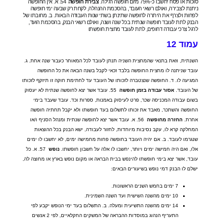
סוכות או פסח יחשבו כ
-75%
מיום חופשה רגילה
.
צבירת
חופשה
54.
א
.
אין החופשה
ניתנת לצבירה
,
ואולם רשאי העובד
,
בהסכמת ההנהלה
,
לקחת רק שבעה ימי חופשה
לפחות ולצרף את היתרה לחופשה שתינתן בשתי שנות העבודה הבאות
.
ב
.
מחובתו של
הבנק לתת לעובד חופשה שנתית בכל שנה ושנה
,
ואולם רשאי הבנק
,
בהסכמת הועד
,
לרגל צרכי עבודה דחופים
,
לתת לעובד מחצית חופשתו
עמוד
12
השנתית
,
וזאת בתנאי שהמחצית השניה תנתן לעובד לכל המאוחר כעבור שנה אחת
.
ג
.
עובד שניתנה לו מחצית החופשה בלבד זכאי לקבל בשנה הבאה את כל החופשה
המגיעה לו
.
ד
.
החופשה שנצטברה לזכותו של העובד עד לחתימת חוקה זו תיזקף לזכותו
של העובד
.
אסור
עבודה
בזמן
חופשה
55.
עובד אשר יצא לחופשה שנתית לא יעסוק
בשום עבודה המכניסה שכר
,
פרט לעיסוק באמנות
,
ספרות וכד
.
עובד שעבד בימי
החופשה והשתכר
,
מאבד את זכותו לתשלום בעד חופשתו ולא יקבל תחתיה חופשה
אחרת
.
החזרה
מחופשה
56.
א
.
עובד אשר יצא לחופשה שנתית ומנהל הסניף ו
/
או
המחלקה קרא לו
,
עקב נסיבות מיוחדות
,
לחזור לעבודה
,
ישא הבנק בכל ההוצאות
שנגרמו לעובד
.
ב
.
אם יהיה העובד בחופשה פחות מחמישה ימים
,
לא יחשבו לו ימים
אלו
,
ואם היה חמישה ימים ויותר
,
יחשבו לו אלה על חשבון חופשתו
.
נופש
57.
א
.
כל
עובד
,
אשר יצא בימי חופשתו להינפש בבית הבראה או מקום נופש בארץ או מחוצה לה
,
ישלם לו הבנק דמי נופש בשיעורים הבאים
:
7
ימים בחמש השנים הראשונות
.
10
ימים מהשנה השישית ועד השנה השמינית
.
14
ימים מהשנה התשיעית ומעלה
.
ב
.
התשלום בעד ימי הנופש יקבע לפי
התעריף הנהוג במוסדות ההבראה של המשקים החקלאיים
,
לפי
2
אנשים