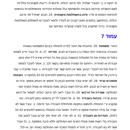
פי חוקה זו
.
ב
.
העובד ישתדל
,
לפי מיטב יכולתו
,
לרכוש לו ידיעות מקצועיות וכלליות
לשם הכשרתו וקידומו בעבודה ולהשתתף בכל פעולות ההדרכה וההשתלמויות בהתאם
להוראות הממונים עליו
.
סיוע
בהשתלמות
מקצועית
25.
הבנק ישתדל לפי מיטב
יכולתו
,
בהתחשב בתנאים האובייקטיביים לעודד ולעזור לעובדים להשתלם השתלמות
מקצועית
,
בדרך שתקבע בכל מקרה קונקרטי בשיתוף עם
עמוד
7
הועד
.
משמעת
26.
מחובתו של הועד לסייע להנהלה בקיום המשמעת בשעות
העבודה ובטיפוח יחסי גומלין בין העובדים לבנק
.
סודיות
27.
א
.
כל עובד חייב לשמור
בסודיות גמורה את כל הפעולות הנעשות בבנק ואת כל המידע שיגיע לידיעתו בזמן
עבודתו או לאחריה
,
ויחתום על הצהרה מתאימה בקשר לכך
.
ב
.
אסור לעובד למסור
ידיעות סודיות לעובדי הבנק
,
אשר אין להם קשר ישיר לעבודתו
.
ג
.
עובד שהוכח כי עבר
ביודעין על האיסור הנ
"
ל
,
ינהג כלפיו הבנק בהתאם לסעיפים
32-33
מחוקה זו
.
הוצאות
מסמכים
וציוד
28.
לא יוציא עובד מתחום הבנק כל מסמך או העתק מסמך
,
ציוד או
חומרים השייכים לבנק
,
ללא נטילת רשות בכתב מאת ההנהלה או מנהל הסניף ו
/
או
המחלקה
.
שמירה
על
הרכוש
29.
כל עובד ידאג
,
לפי מיטב יכולתו
,
לשמור על רכוש
הבנק וציודו
.
נוכחות
בעבודה
30.
א
.
על העובד לדייק בהופעה בזמן לעבודה
,
כפי
שנקבע ע
"
י ההנהלה ולהמצא במקומו מהתחלת העבודה ועד סיומה
.
ב
.
עובד אשר לא
יקפיד על מילוי הוראות פסקה א דלעיל
,
תפעל נגדו ההנהלה בהתאם לסעיפים
32-33
דלהלן
.
העדרות
מן
העבודה
31.
א
.
לא יעדר
,
לא יאחר ולא יקדים עובד לעזוב את
העבודה בלי רשות מאת מנהל הסניף ו
/
או המחלקה וללא סיבה מספקת
.
ב
.
כל עובד
אשר לא בא לעבודה
,
חייב להודיע למנהל הסניף ו
/
או המחלקה באותו יום
,
או לכל