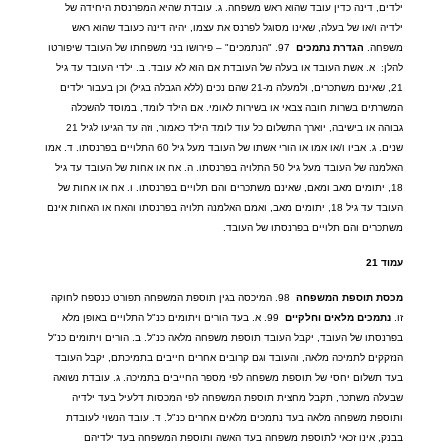
ילדים
,
דינה כדין עובד שהוא ראש משפחה
.
ג
.
עובדת שהיא המפרנסת היחידה של
ילדיה ו
/
או של בעלה
,
שאינו מסוגל לפרנס את עצמו
,
יהיה דינה כעובד שהוא ראש
משפחה
.
הגדרת
נתמכים
97. "
הנתמכים
" –
פירושו בני משפחתו של העובד שיפורטו
להלן
:
א
.
אשת העובד או בעלה של העובדת אם הוא לא עובד
.
ב
.
ילדי העובד עד גיל
21,
שאינם משתכרים
,
ולמעלה מ
-21
שהם נכים
(
ללא הגבלה בגיל
)
וכן בעבור ילדים
המשרתים בשרות חובה צבאי או בשירות לאומי
.
אם הילד לומד
,
במוסד להשכלה
גבוהה או בישיבה
,
יוארך התשלום כל עוד לומד הילד כאמור
,
וזה עד הגיעו לגיל
21
שנים
.
ג
.
אביו ו
/
או אמו או הורי אשתו של העובד מעל גיל
60
התלויים בפרנסתו
.
ד
.
אמו
האלמנה של העובד מעל גיל
50
התלויה בפרנסתו
.
ה
.
אח או אחות של העובד עד גיל
18,
יתומים מאב ומאם
,
שאינם משתכרים והם תלויים בפרנסתו
.
ו
.
אח או אחות של
העובד עד גיל
18,
יתומים מאב
,
ואמם האלמנה תלויה בפרנסתו והאח או האחות אינם
משתכרים והם תלויים בפרנסתו של העובד
.
עמוד
21
מכסת
תוספת
המשפחה
98.
המיכסה בגין תוספת המשפחה תפורט כנספח לחוקה
זו
.
נתמכים
מלאים
וחלקיים
99.
א
.
בעד הורים ויתומים כנ
"
ל התלויים באופן מלא
בפרנסתו של העובד
,
יקבל העובד תוספת משפחה מלאה כנ
"
ל
.
ב
.
הורים ויתומים כנ
"
ל
הנזקקים לתמיכה מלאה
,
והעובד וגם קרובים אחרים חייבים בתמיכתם
,
יקבל העובד
בעד תשלום יחסי של תוספת משפחה לפי מספר החייבים בתמיכה
.
ג
.
עובדת נשואה
שבעלה משתכר
,
תקבל מחצית תוספת המשפחה לפי המכסות דלעיל בעד ילדיה
ותוספת משפחה מלאה בעד נתמכים מלאים אחרים כנ
"
ל
.
ד
.
עובד הנשוי לעובדת
בבנק
,
אינו זכאי לתוספת משפחה בעד האשה ותוספת המשפחה בעד ילדיהם