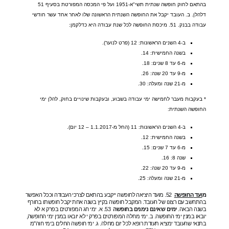
בהתאם לחוק חופשה שנתית תשי
"
א
-1951
ועל פי המכסה המפורטת בסעיף
51
דלהלן
.
ב
.
העובד יקבל את החופשה השנתית הראשונה שלו לאחר אחד עשר חודשי
עבודה בבנק
. 51.
מיכסת החופשה לכל שנת עבודה היא כדלקמן
:
ב
-4
השנים הראשונות
: 12 (
פרט לנוער
).
בשנה החמישית
: 14.
מ
-6
עד
8
שנים
: 18.
מ
-9
עד
20
שנה
: 26.
מ
-21
שנה
ומעלה
: 30.
*
בעקבות מעבר לחמישה ימי עבודה בשבוע
,
ובעקבות שינויים בחוק
,
להלן ימי
החופשה השנתית
:
ב
-4
השנים
הראשונות
: 11 (
החל
מ
-1.1.2017 – 12
יום
).
בשנה החמישית
: 12.
מ
-6
עד
7
שנים
: 15.
שנה
8: 16.
מ
-9
עד
20
שנה
: 22.
מ
-21
שנה
ומעלה
: 25.
מ
ועד
החופשה
52.
מועד היציאה לחופשה ייקבע בהתאם לצרכי העבודה וככל האפשר
בהתחשב עם רצונו של העובד
.
המקבל חופשה בקיץ בשנה אחת יקבל חופשתו בחורף
בשנה הבאה
.
ימים
שאינם
נימנים
בחופשה
53.
א
.
ימי חג המפורטים בפרק א לא
יובאו במנין ימי החופשה
.
ב
.
ימי מחלה המפורטים בפרק י לא יובאו במנין ימי החופשה
,
בתנאי שהעובד ימציא תעודת רופא לכל יום מחלה
.
ג
.
ימי חופשה החלים בימי חוה
"
מ