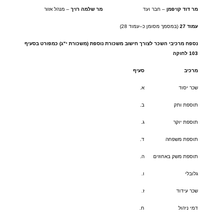
מר
דוד
קויפמן
–
חבר ועד
מר
שלמה
רויך
–
מנהל אזור
עמוד
27
(
במסמך מסומן כ
–
עמוד
28)
נספח
מרכיבי
השכר
לצורך
חישוב
משכורת
נוספת
(
משכורת
י
"
ג
)
כמפורט
בסעיף
103
לחוקה
מרכיב
סעיף
שכר יסוד
א
.
תוספת ותק
ב
.
תוספת יוקר
ג
.
תוספת משפחה
ד
.
תוספת משק באחוזים
ה
.
גלובלי
ו
.
שכר עידוד
ז
.
דמי ניהול
ח
.