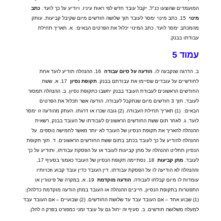
המועמדים שהוצעו כנ
"
ל
,
יקבל עובד חדש לפי ראות עיניו
,
ויודיע על כך לועד
.
כתב
מינוי
15.
כתב מינוי ימסר לעובד תוך שלושה חודשים מיום שקיבל קביעות
.
עותק
מהמכתב ימסר לועד
.
כתב המינוי יכלול את הפרטים הבאים
:
א
.
תאריך תחילת
עבודתו בבנק
.
עמוד
5
ב
.
הדרגה שנקבעה לו
.
הודעה
על
סיום
עבודה
16.
ההנהלה תודיע לועד אחת
לחודשיים על עובדים שסיימו את עבודתם בבנק
.
תקופת
נסיון
17.
א
.
ששת
החודשים הראשונים לעבודת העובד בבנק יחשבו כתקופת נסיון
.
ב
.
ההנהלה תמסור
לעובד
,
תוך
3
חודשים מיום שנתקבל לעבודה
,
הודעה אשר תכלול את הפרטים
הבאים
:
(1)
תאריך תחילת העבודה
. (2)
גובה שכרו או דרגתו
.
העתק מהודעה זו ימסר
לועד
.
ג
.
לאחר תום ששת החודשים הראשונים לעבודתו של העובד בבנק
,
רשאית
ההנהלה להאריך את תקופת הנסיון של העובד לא יותר מאשר לחמישה נוספים
.
על
ההנהלה להודיע על כך לעובד בכתב בתום ששת החודשים הראשונים
.
ד
.
תוך תקופת
הנסיון תחליט ההנהלה על מתן קביעות לעובד או על הפסקת עבודתו
,
ותודיע על כך
לעובד
.
מתן
קביעות
18.
נסתיימה תקופת הנסיון של העובד כאמור בסעיף
17,
וההנהלה לא הודיעה לו על הפסקת עבודתו
,
דין העובד כדין עובד קבוע וזכויותיו
עומדות לו מיום קבלתו לעבודה
.
הודעה
מוקדמת
19.
א
.
במקרה של פיטורין או
התפטרות בתקופת הנסיון
,
חייבים ההנהלה או העובד במתן הודעה מוקדמת כדלהלן
:
(1)
שבוע אחד
–
אם העובד עבד עד שלושת החודשים
. (2)
שבועיים
–
אם העובד עבד
למעלה משלושה חודשים
.
ב
.
סעיף זה יחול גם על עובד זמני כמפורט בפרק ה להלן
.