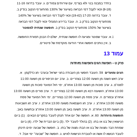
בחדר במבנה בנוי ולא בצריף
,
עם שירותים צמודים
.
ג
.
עובד בדרגה
11-16
(9-18)
זכאי לקבל דמי הבראה בשיעור של
130%
מהתעריף הנקוב בס
"
ק ב
.
ד
.
עובד בדרגה
17-20 (19-42)
זכאי לקבל דמי הבראה בשיעור של
140%
מהתעריף הנקוב בס
"
ק ב
.
ה
.
עובד בדירוג המנהלי זכאי לקבל דמי הבראה
בשיעור של
150%
מהתעריף הנקוב בס
"
ק ב
.
חופשה
שנתית
למפוטר
א
.
עובד שפוטר ומגיעה לו חופשה שנתית
,
ישלם לו הבנק תמורת החופשה
.
ב
.
אין נותנים חופשה אחרי הודעה מוקדמת של פיטורים
.
עמוד
13
פרק
ט
–
חופשת
חגים
וחופשות
מיוחדות
חגים
ומועדים
59.
העובד חופשי מן העבודה בחגי ישראל ובערבי חג כדלקמן
:
א
.
ערב ראש השנה מן השעה
12:00
בצהריים
.
ב
.
ערב יום הכיפורים מן השעה
11:00
לפנה
"
צ
.
ג
.
ערב סוכות מן השעה
13:00
אחה
"
צ
,
ימי חול המועד סוכות מן השעה
13:00
אחה
"
צ
,
הושענה רבא מן השעה
12:00
בצהריים
.
ד
.
ערב פורים מן השעה
13:00
אחה
"
צ ובפורים
.
ה
.
ערב פסח מן השעה
12:00
בצהריים
,
ימי חול המועד של פסח
משעה
13:00
אחה
"
צ
.
ו
.
ערב חג העצמאות משעה
13:00
אחה
"
צ
.
ז
.
ערב חג השבועות
מן השעה
13:00
אחה
"
צ
.
ח
.
ערב תשעה באב מן השעה
13:00
אחה
"
צ ובתשעה באב
.
חופשות
מיוחדות
60.
א
.
חופשה של יום אחד תנתן לעובד במקרים הבאים
:
(1)
ביום
הנישואין של בנו או בתו
. (2)
בהולד לעובד ילד
. (3)
ביום הברית של ילדו
. (4)
ביום
שמחת הבר
–
מצווה של בנו או הבת
–
מצוה של בתו
.
ב
.
חופשה של שבעה ימים תינתן
לעובד הנושא לו אשה או לעובדת הנישאת לאיש
.
ג
.
חופשה של
"
שבעה
"
ימי אבל
.
ד
.