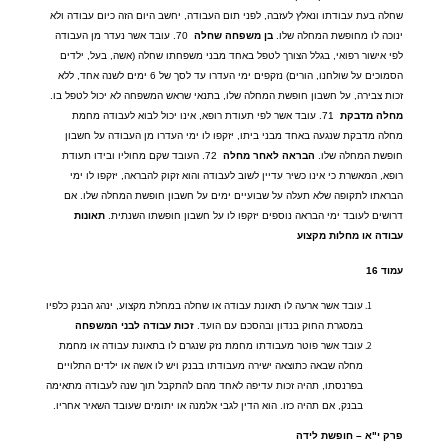
שחלה בעת עבודתו ונאלץ לעזבה
,
לפני תום העבודה
,
יחשב היום הזה כיום עבודה ולא
ינוכה לו מחופשת המחלה שלו
.
בן
משפחה
שחלה
70.
עובד אשר נעדר מן העבודה
לפי אישור רפואי
,
בגלל הצורך לטפל באחד מבני משפחתו שחלה
(
אשה
,
בעל
,
ילדים
הסמוכים על שולחנו
,
הורים
)
נזקפים ימי העדרו עד לסך של
6
ימים לשנה אחד
,
ללא
זכות צבירה
,
על חשבון חופשת המחלה שלו
,
בתנאי שראש המשפחה לא יכול לטפל בו
.
מחלה
מדבקת
71.
עובד אשר לפי תעודת רופא
,
אינו יכול לבוא לעבודה מחמת
מחלה מדבקת שנגעה באחד מבני ביתו
,
יזקפו לו ימי העדרו מן העבודה על חשבון
חופשת המחלה שלו
.
הבראה
לאחר
מחלה
72.
העובד שקם מחוליו ובידו תעודת
רופא
,
המאשרת כי אינו כשיר עדיין לשוב לעבודה והוא זקוק להבראה
,
יזקפו לו ימי
הבראתו לתקופה שלא תעלה על שבועיים ימים על חשבון חופשת המחלה שלו
.
אם
דרושים לעובד ימי הבראה נוספים יזקפו לו על חשבון חופשתו השנתית
.
תאונות
עבודה
או
מחלות
מקצוע
עמוד
16
עובד אשר ארעה לו תאונת עבודה או שחלה במחלת מקצוע
,
ינהג הבנק כלפיו
במסגרת החוק בנדון ובהסכם עם הועד
.
זכות
עבודה
לבני
המשפחה
עובד אשר פוטר מעבודתו מחמת נזק שנגרם לו בתאונת עבודה או מחמת
מחלה שבאה כתוצאה ישירה מעבודתו בבנק ויש לו אשה או ילדים התלויים
בפרנסתו
,
תהיה זכות עדיפה לאחד מהם להתקבל תוך שנה לעבודה מתאימה
בבנק
,
אם תהיה כזו
.
הוא הדין לגבי אלמנה או יתומים שעובד השאיר אחריו
.
פרק
י
"
א
–
חופשת
לידה