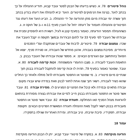
נוהל
פיטורים
78.
א
.
כשיש בדעתו של הבנק לפטר עובד קבוע
,
תודיע ההנהלה על כך
בכתב לועד
,
בצינה את הנימוקים לפיטורים
.
הועד יביא להנהלה את דעתו בנדון בכתב
תוך עשרה ימי עבודה מיום מתן ההודעה על ידי ההנהלה
.
ב
.
הביע הועד את דעתו נגד
הפיטורים וההנהלה תעמוד על דעתה יחול על הענין סעיף
11-
א ו
–
ב של חוקה זו
.
ג
.
כשההנהלה תמסור הודעתה
,
כאמור בסעיף קטן א לעיל
,
רשאית היא להפסיק זמנית את
עבודתו של העובד לפי סעיף
33
עד לתום הבוררות ובמשך תקופה זו יקבל העובד את
שכרו
.
צמצום
עבודה
79.
פיטורים
,
לרבות של עובדים שנתקבלו עפ
"
י הסכמים
מיוחדים
,
מסיבת צמצום בעבודה
,
ארגון מחדש של העבודה
,
או סגירת סניף
,
יוצאו אל
הפועל בהתחשב עם הגורמים הבאים
:
א
.
מספר שנות עבודתו של העובד בבנק
.
ב
.
התאמת העובד לעבודה
.
ג
.
מצבו החומרי והמשפחתי
.
זכות
קדימה
לעבודה
80.
א
.
עובד
,
שפוטר כאמור בסעיף
79,
תהיה לו זכות קדימה להתקבל לעבודה בבנק תוך
שנתיים מיום פיטוריו
.
ב
.
מי שפוטר או התפטר מעבודתו לרגל מחלה ולאחר כך החליט
שהוא כשיר לעבודה
,
רשאי תוך שנה אחת לחזור לבנק וזאת במידה שיש עבורו מקום
עבודה מתאים ובמידה ולא קיבל את הפיצויים המגיעים לו
.
מסירת
עבודה
81.
עובד
אשר פוטר או התפטר מעבודתו בבנק חייב לסיים את עבודתו בצורה מסודרת בהתאם
להוראות מנהל הסניף ו
/
או המחלקה
.
תעודת
עבודה
82.
עובד אשר פוטר או התפטר
מעבודתו בבנק רשאי לקבל מאת ההנהלה תעודה המאשרת הפרטים הבאים
:
תקופת
עבודתו
,
תפקידיו
,
סיבת עזיבתו
,
טיב עבודתו
,
ומידת האחריות שגילה בתפקידו
.
עמוד
18
הודעה
מוקדמת
83.
א
.
במקרה של פיטורי עובד קבוע
,
יתן לו הבנק הודעה מוקדמת