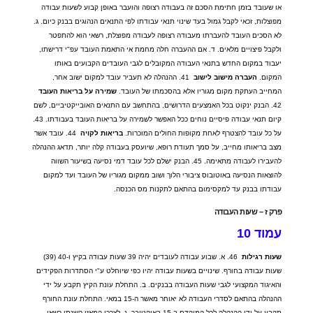
או שעובד בזמן חתימת הסכם זה בעבודה רצופה והועבר באופן קבוע לשעות עבודה
מפוצלות
,
זכאי לקבל גמול בעד שינוי תנאי עבודתו לפי התנאים הנהוגים בבנק כיום
.
ג
.
לא הסכים העובד להעברתו מעבודה רצופה לעבודה מפוצלת
,
רשאי הוא להתפטר
ולקבל פיצויים מלאים
.
ד
.
אם ההעברה חלה מחמת אי התאמת העובד עפ
"
י דרישתו
,
יעבוד במקום החדש בתנאי העבודה המקובלים לגבי העובדים הקבועים באותו
המקום
.
העברה
מישוב
לישוב
41.
ההנהלה לא תעביר עובד למקום ישוב אחר
,
המחייב העתקת מקום מגוריו אלא בהסכמתו של העובד
.
שמירה
על
בריאות
העובד
42.
הבנק ינקוט בכל האמצעים הדרושים
,
בהתחשב עם התנאים האובייקטיביים
,
לשם
קיום תנאי עבודה פיסיים נוחים ככל האפשר לשמירה על בריאות העובד בעבודתו
. 43.
על כל עובד להצטרף לאחת מקופות החולים המוכרות
.
בריאות
לקויה
44.
עובד אשר
מצב בריאותו מחייב
,
על סמך תעודת רופא
,
שיועסק בעבודה קלה יותר
,
תדאג ההנהלה
להעבירו לעבודה מתאימה
. 45.
הבנק ישלם לכל עובד דמי נסיעה בשיעור השווה
להוצאות הנסיעה באוטובוס ציבורי הלוך ושוב ממקום מגוריו של העובד ועד למקום
עבודתו בבנק עד למקסימום בהתאם לתקנות מס הכנסה
.
פרק
ז
–
שעות
העבודה
עמוד
10
שעות
רגילות
46.
א
.
שבוע עבודה לעובדים יהיה
39
שעות עבודה בקיץ ו
-40 (39)
שעות עבודה בחורף
.
שינויים בשעות עבודה יהיו כפי שיוחלט ע
"
י הסתדרות הפקידים
והאיגוד המקצועי לגבי שעות העבודה בבנקים
.
ב
.
התחלת עונת הקיץ תקבע על ידי
ההנהלה בהתאם לסדרי העבודה לא יאוחר מאשר ה
-15
במאי
.
התחלת עונת החורף
תקבע על ידי ההנהלה לכל המוקדם ב
-15
באוקטובר
.
ג
.
לצרכי המאזן השנתי רשאי