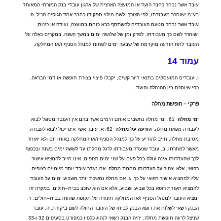
עובד אשר נבחר כחבר הועד או המועצה הארצית של ארגון עובדי בנק המזרחי המאוחד
בע
"
מ ישוחרר מעבודתו
,
לפי הצורך
,
לשם מילוי תפקידו כחבר אחד הגופים הנ
"
ל
.
ה
.
עובד אשר נבחר מטעם העובדים להשתתף כבא כוחם במועצה
,
ועידה או כינוס
,
ישוחרר לשם כך מעבודתו
,
לפרק זמן של שלושה ימים במשך השנה
.
במקרים כאלה על
העובד לתת הודעה מוקדמת של שבעה ימים לפחות למנהל הסניף ו
/
או המחלקה
.
עמוד
14
ו
.
עובדים המועסקים בתנאי דיור קשים
,
יקבלו פיצוי בצורת חופשה או דמי הבראה
,
כפי שיוסכם בין ההנהלה והועד
.
פרק
י
–
חופשת
מחלה
ימי
מחלה
61.
ימי מחלה נחשבים אותם הימים אשר בהם אין העובד מסוגל לבוא
לעבודה מפאת מחלה
.
הודעה
על
מחלה
62.
א
.
עובד אשר אינו יכול לבוא לעבודה
מסיבת מחלה
,
חייב להודיע על כך למנהל הסניף ו
/
או המחלקה באותו יום ולא יאוחר
מאשר למחרתו
.
ב
.
עובד שנעדר מעבודתו לרגל מחלתו עד לששה ימים בשנה ובכפוף
לכך שהעדרותו אינה עולה בכל פעם על שני ימים רצופים
,
אינו חייב להמציא אישור
רפואי
,
אלא יצהיר על העדרותו מחמת מחלה
.
אם נעדר עובד יותר מיומיים רצופים
עליו להמציא אישור רפואי על כך
.
ג
.
אם מחלה נמשכת יותר משבוע ימים על העובד
להמציא תעודת רופא בכל שבוע ושבוע
,
אלא אם הוא שוכב בבית
–
חולים
.
במקרה זה
ימציא העובד למנהל הסניף ו
/
או המחלקה תעודה על תקופת שהותו בבית
–
חולים
.
ד
.
הבנק רשאי לשלוח את רופא הבנק לביתו של העובד החולה לשם ביקורת
.
ה
.
עובד
שניצל לרעה חופשת מחלה
,
יהיה הבנק רשאי לנהוג כלפיו כמפורט בסעיפים
32
ו
-33