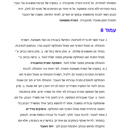
המאוחר למחרתו
,
על סיבת העדרו מהעבודה
.
ג
.
במקרה של נקיטת אמצעים נגד עובד
בעת העדרות ללא סיבה מספקת
,
על פי אחד מן הסימנים של סעיף
33
להלן
,
יהיה
הבנק רשאי לנכות מחופשתו ובמקרים חוזרים
,
לאחר התראה
,
משכרו של העובד
תמורת הזמן שנעדר מהעבודה
.
הפרת
משמעת
עמוד
8
עובד אשר לא ציית להוראות
,
התרשל בעבודה או הפר משמעת
,
רשאית
ההנהלה
,
או מנהל הסניף ו
/
או מנהל המחלקה לנקוט נגדו
,
בהתאם לנסיבות
,
באחד מן האמצעים שלהלן
:
א
.
מתן נזיפה בעל פה
.
ב
.
מתן נזיפה בכתב ע
"
י
מנהל הסניף ו
/
או המחלקה שהעתק ממנה ישלח לועד
.
ג
.
נזיפה בכתב ע
"
י
ההנהלה שהעתק ממנה ישלח לועד
.
הפסקה
זמנית
מהעבודה
א
.
במקרה של הפרת משמעת חמורה
,
לפי ראות עיני ההנהלה
,
לרבות
ההפרות הנזכרות בסעיף
32
דלעיל
,
רשאית ההנהלה או מנהל הסניף ו
/
או
המחלקה להפסיק זמנית עבודתו של העובד
.
ההנהלה תודיע תוך
24
שעות
בכתב לועד על המקרה והצדדים יכנסו לבירור הענין תוך
48
שעות
.
ב
.
פרק
הזמן של הפסקה זמנית בעבודה לא יעלה על עשרה ימים
,
אלא בהסכמת
הועד
.
ג
.
עובד שעבודתו הופסקה
,
חייב לעזוב מיד את משרדי הבנק
,
וכל זמן
שהפסקת עבודתו נמשכת
,
אסור לו להמצא בתוך אחד ממשרדי הבנק בלי
הזמנה מיוחדת מאת מנהל הסניף ו
/
או המחלקה
.
עיסוקים
צדדיים
אסור לעובד
,
לרבות עובד חלקי
,
לעבוד כל עבודה נוספת שהיא
,
לעסוק
במסחר
,
להיות שותף בעסקים עם אחרים
,
במישרין או בעקיפין
,
אלא אם
נתקבלה מראש ובכתב הסכמת הבנק לכך
.
יחס
העובד