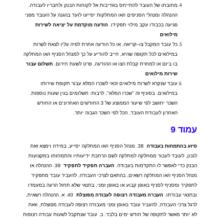
מחובתו של העובד להתייחס באדיבות אל לקוחות הבנק ולחבריו לעבודה
.
ההנהלה ומנהלי הסניפים ו
/
או המחלקות יסייעו לועד בהגנה על העובד מפני
פגיעה בכבודו עקב מילוי תפקידו
.
הודעה
מוקדמת
על
יציאה
לשירות
מילואים
כל עובד המקבל צו
–
קריאה
,
או כל הודעה אחרת לפיה עליו לצאת לשרות
במילואים לכל תקופה שהיא
,
חייב להודיע על כך למנהל הסניף ו
/
או המחלקה
בו ביום או למחרת קבלת הצו או ההודעה
,
פרט לשעת חירום
.
תשלום
עבור
שירות
מילואים
עובד שנקרא לשרות מילואים זכאי לשכרו המלא עבור תקופת שירותו
במילואים
.
בסעיף זה
"
שכרו המלא
",
לרבות
:
תשלומים בגין שעות נוספות
.
השכר יחושב לפי שיעור הממוצע של
3
החודשים האחרונים או החודש
האחרון לעבודת העובד
,
הכל לפי השכר הגבוה יותר
.
עמוד
9
סיוע
בהתמחות
בעבודה
38.
מנהל הסניף ו
/
או המחלקה יסייע
,
במידה וימצא זאת
לנכון
,
לעובד לעבור ממחלקה למחלקה לשם הרחבת ידיעותיו והתמחותו במקצועות
הבנק כדי לאפשר לו התקדמות בעבודה
.
העברה
תפקיד
לתפקיד
39.
ההנהלה או
מנהל הסניף ו
/
או המחלקה רשאים
,
בהתאם לצרכי העבודה
,
להעביר עובד מתפקיד
לתפקיד ומסניף לסניף באופן קבוע או באופן זמני
,
בתנאי שלא תחול הרעה במעמדו
ובתנאי עבודתו
.
העברה
מעבודה
רצופה
לעבודה
מפוצלת
40.
א
.
ההנהלה רשאית
,
לרגל צרכי העבודה
,
להעביר עובד באופן זמני מעבודה רצופה לעבודה מפוצלת
,
וזאת
לא יותר מאשר לתקופה של חודש ימים בלבד
.
ב
.
עובד שנתקבל לשעות עבודה רצופות