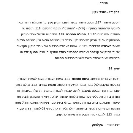
העובד
.
פרק
י
"
ז
–
עובדי
נקיון
הסכם
מיוחד
117.
הסכם מיוחד בקשר לעובדי נקיון נערך בין ההנהלה והועד ובא
להוסיף על האמור בחוקה זו
(
להלן
– "
ההסכם
").
תוקף
ההסכם
118.
תוקפו של
ההסכם יהיה מיום
1.1.80.
תחולת
ההסכם
119.
הסכם זה חל על עובדי הנקיון
המועסקים על ידי הבנק בשירותי נקיון בלבד בין בעבודה מלאה ובין בעבודה חלקית
.
שעות
העבודה
הרגילות
120.
א
.
שעות העבודה הרגילות של עובדי הנקיון תקבענה
על ידי הבנק עם קבלתם לעבודה בהתחשב בגודל הסניף
.
ב
.
והיה והסניף יגדל או
תדרשנה שעות עבודה מעבר לשעות הרגילות תתואם
עמוד
24
דרגת העובדים בהתאם
.
שעות
נוספות
121.
שעות העבודה מעבר לשעות העבודה
הרגילות שנקבעו לכל עובד ועובד הן שעות נוספות
.
מכסת
עבודה
122.
א
.
לא ביצע
עובד נקיון את המכסה שנקבעה לו עם קבלתו לעבודה מחמת התרשלות בעבודה או
הזנחה בזדון
,
וזאת לעיתים תכופות
,
לאחר שהוזהר על כך
,
רשאית ההנהלה להציע את
פיטוריו ותבוא בדברים בנדון עם הועד
.
ב
.
לא ביצע עובד נקיון את המכסה הנ
"
ל מתוך
הנמקה המתייחסת לכושר בריאותו
,
יחולו עליו הוראות סעיף
68
לחוקה
.
דרוג
עובדי
נקיון
123.
לעובדי נקיון נקבע דרוג מיוחד כדלקמן
:
דרגה
יסוד
–
שקל
ותק