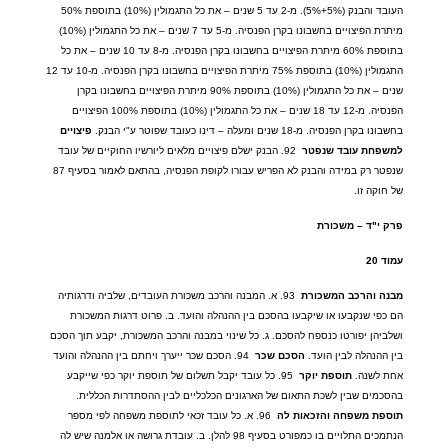
העובד והבנק
(5%+5%).
מ
-2
עד
5
שנים
–
את כל התגמולין
(10%)
בתוספת
50%
מיתרת הפיצויים בחשבונו בקרן הפנסיה
.
מ
-5
עד
7
שנים
–
את כל התגמולין
(10%)
בתוספת
60%
מיתרת הפיצויים בחשבונו בקרן הפנסיה
.
מ
-8
עד
10
שנים
–
את כל
התגמולין
(10%)
בתוספת
75%
מיתרת הפיצויים בחשבונו בקרן הפנסיה
.
מ
-10
עד
12
שנים
–
את כל התגמולין
(10%)
בתוספת
90%
מיתרת הפיצויים בחשבונו בקרן
הפנסיה
.
מ
-12
עד
18
שנים
–
את כל התגמולין
(10%)
בתוספת
100%
הפיצויים
בחשבונו בקרן הפנסיה
.
מ
-18
שנים ומעלה
–
דינו כעובד שפוטר ע
"
י הבנק
.
פיצויים
למשפחת
עובד
שנפטר
92.
הבנק ישלם פיצויים מלאים ליורשיו החוקיים של עובד
שנפטר רק במידה והבנק לא הפריש עבורו לקופת הפנסיה
,
בהתאם לאמור בסעיף
87
של חוקה זו
.
פרק
י
"
ד
–
משכורת
עמוד
20
מבנה
והרכב
המשכורת
93.
א
.
המבנה והרכב משכורת העובדים
,
שלביה ודרגותיה
הם כפי שנקבעו או שיקבעו בהסכם בין ההנהלה והועד
.
ב
.
פרוט דרגות המשכורת
ושלביהן יפורטו כנספח להסכם
.
ג
.
כל שינוי במבנה והרכב המשכורת
,
יקבע תוך הסכם
בין ההנהלה לבין הועד
.
הסכם
שכר
94.
הסכם שכר ייערך ויחתם בין ההנהלה והועד
אחת לשנה
.
תוספת
יוקר
95.
כל עובד יקבל תשלום של תוספת יוקר כפי שייקבע
בהסכמים שבין לשכת התאום של הארגונים הכלכליים לבין ההסתדרות הכללית
.
תוספת
משפחה
והזכאות
לה
96.
א
.
כל עובד זכאי לתוספת משפחה לפי מספר
הנתמכים התלויים בו כמפורט בסעיף
98
להלן
.
ב
.
עובדת גרושה או אלמנה שיש לה