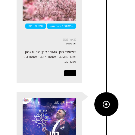
--הסטוריה. archive--
נופש ותיירות
29 יולי 2026
יפן 2026
טיול שלכת ביפן לתשומת ליבך, הנחיות ארגון
העובדים והזכאות לסבסוד! * זכאות לסבסוד הינה
לעובדים...