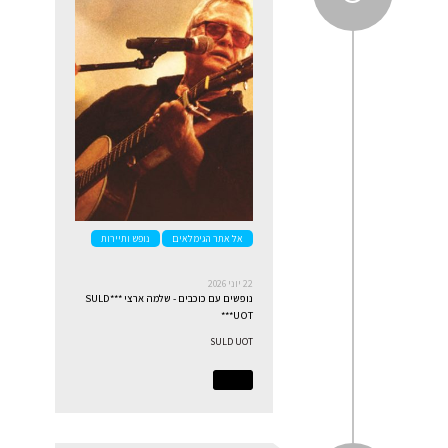
אל אתר הגימלאים
נופש ותיירות
22 יוני 2026
נופשים עם כוכבים - שלמה ארצי ***SULD
UOT***
SULD UOT