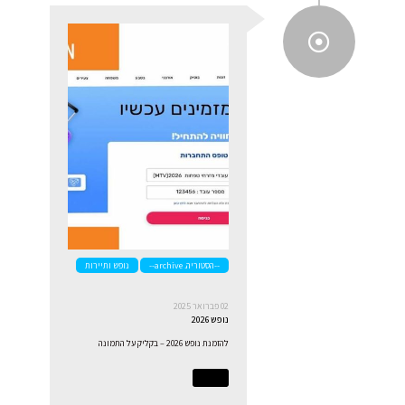
--הסטוריה. archive--
נופש ותיירות
02 פברואר 2025
נופש 2026
להזמנת נופש 2026 – בקליק על התמונה