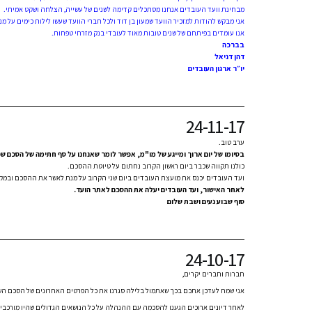
מבחינת וועד העובדים אנחנו מסתכלים קדימה לשנים של עשייה, הצלחה ושקט אמיתי.
אני מבקש להודות למזכיר הוועד שמעון בן דוד ולכל חברי הוועד שעשו לילות כימים על 
אנו עומדים בפיתחם של שנים טובות מאוד לעובדי בנק מזרחי טפחות.
בברכה
דהן דניאל
יו״ר ארגון העובדים
ישו
24-11-17
עד תום תקו
ערב טוב.
בסיומו של יום ארוך ומייגע של מו"מ, אפשר לומר שאנחנו על סף חתימה של הסכם שכר לשנים 016
כולנו תקווה שכבר ביום ראשון הקרוב נחתום על טיוטת ההסכם.
ועד העובדים יכנס את מועצת העובדים ביום שני הקרוב על מנת לאשר את ההסכם ובמק
לאחר האישור, ועד העובדים יעלה את ההסכם לאתר הועד.
סוף שבוע נעים ושבת שלום
24-10-17
חברות וחברים יקרים,
אני שמח לעדכן אתכם בכך שאתמול בלילה סגרנו את כל הפרטים האחרונים של הסכם הש
לאחר דיונים ארוכים הגענו להסכמה עם ההנהלה על כל הנושאים הגדולים שהיו מורכבי