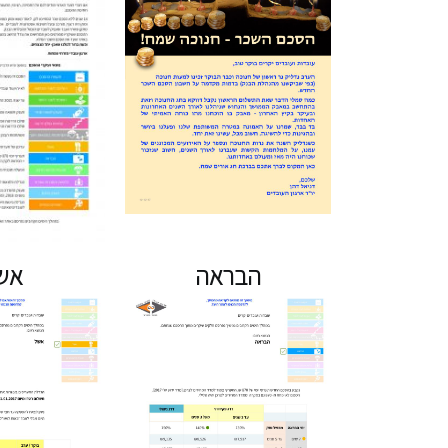
הבראה
אש