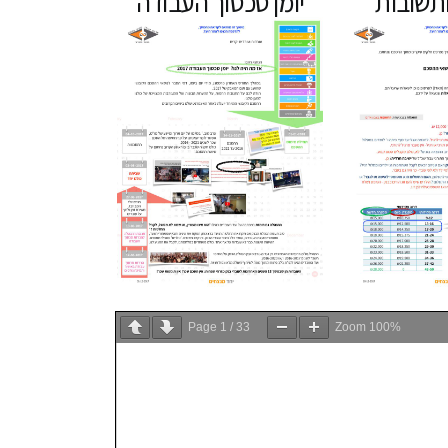
תשובות
יומן סכסוך העבודה
Page
1
/
33
Zoom
100%