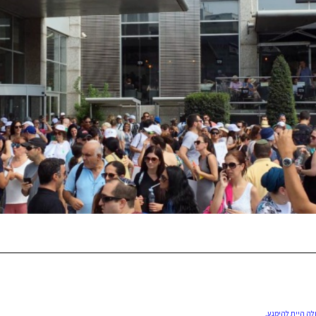
ת שכר של עד
25%
ולה היית להימנע.