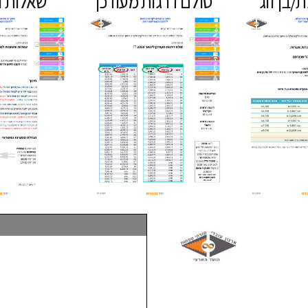
/בן זוג
סולם דרגות מעודכן
שאלות ו