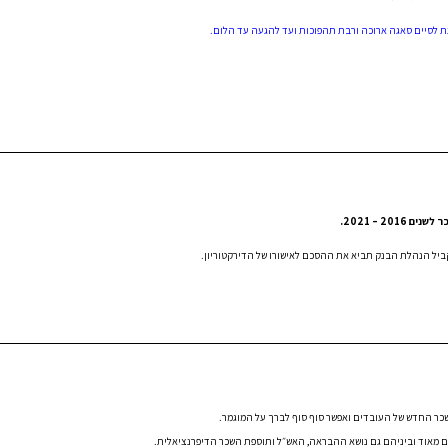
מנת לסיים סאגה ארוכה ורבת תהפוכות ועד להגעה עד הלום.
תוספות שכר
רטרואקטיבי החל מינואר 2016 בשיעור התחלתי של 13%
לם מיד עם חתימת ההסכם.
פת ההסכם התוספת תגיע עד 25%
2 – 2021.
ביל הנהלת הבנק תביא את ההסכם לאישורו של הדירקטוריון.
כר החדש של העובדים ואפשר סוף סוף לברך על המוגמר.
ם מאוד וביניהם גם נושא ההבראה, האש״ל ותוספת השכר הדיפרנציאלית.